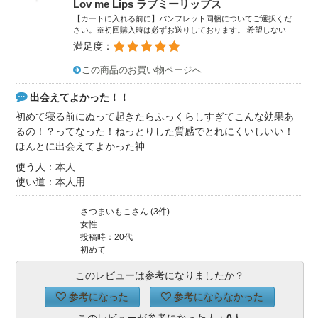
Lov me Lips ラブミーリップス
【カートに入れる前に】パンフレット同梱についてご選択くだ
さい。※初回購入時は必ずお送りしております。:希望しない
満足度：
この商品のお買い物ページへ
出会えてよかった！！
初めて寝る前にぬって起きたらふっくらしすぎてこんな効果あ
るの！？ってなった！ねっとりした質感でとれにくいしいい！
ほんとに出会えてよかった神
使う人：本人
使い道：本人用
さつまいもこさん (3件)
女性
投稿時：20代
初めて
このレビューは参考になりましたか？
参考になった
参考にならなかった
このレビューが参考になった人：
0
人