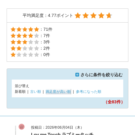
平均満足度：4.77ポイント
：71件
：7件
：3件
：2件
：0件
さらに条件を絞り込む
並び替え
新着順
|
古い順
|
満足度が高い順
|
参考になった順
（全83
件）
投稿日：2026年06月04日（木）
Lov me Touch ラブミータッチ