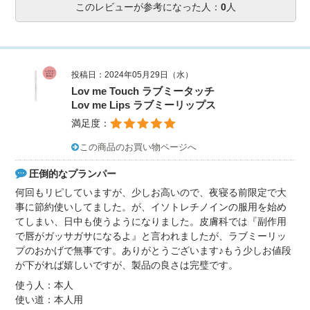
このレビューが参考になった人：
0
人
投稿日：2024年05月29日（水）
Lov me Touch ラブミータッチ
Lov me Lips ラブミーリップス
満足度：
この商品のお買い物ページへ
圧倒的なプランパー
何回もリピしていますが、少しお高いので、夜寝る前限定で大
事に節約使いしてました。が、イソトレチノインの服用を始め
てしまい、日中も使うようになりました。皮膚科では『副作用
で唇がガッサガサになるよ』と言われましたが、ラブミーリッ
プのおかげで無事です。ありがとうございます♪もう少しお値段
が下がれば嬉しいですが、製品の良さは完璧です。
使う人：本人
使い道：本人用