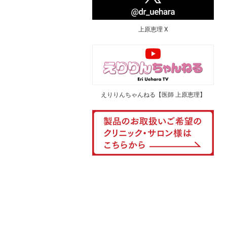
上原恵理 X
えりりんちゃんねる【医師 上原恵理】