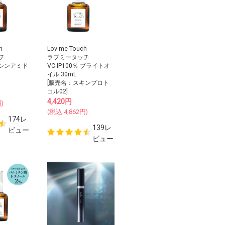
h
Lov me Touch
チ
ラブミータッチ
アシンアミド
VC-IP100％ ブライトオ
イル 30mL
[販売名：スキンプロト
コル02]
4,420
円
)
(税込
4,862
円)
174レ
139レ
ビュー
ビュー