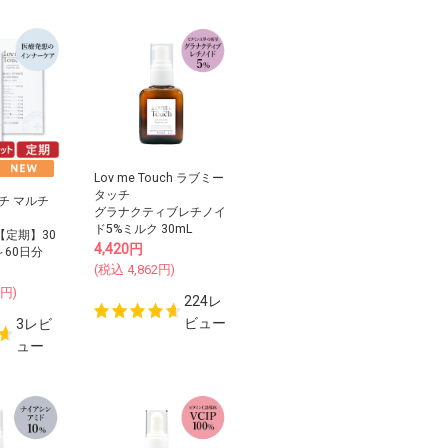
Lov me Touch ラブミー
タッチ
チ マルチ
グラナクティブレチノイ
ド5%ミルク 30mL
H【定期】30
4,420
円
～60日分
(税込
4,862
円)
円)
224レ
ビュー
3レビ
ュー