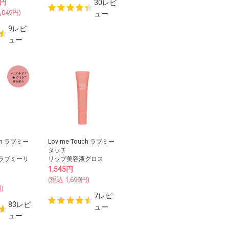
円
30レビ
,049
円)
ュー
9レビ
ュー
uch ラブミー
Lov me Touch ラブミー
タッチ
ps ラブミーリ
リップ美容液グロス
1,545
円
(税込
1,699
円)
)
7レビ
83レビ
ュー
ュー