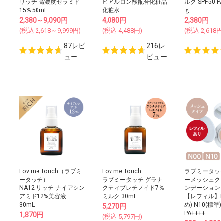
リッチ 高濃度セラミド
ヒアルロン酸配合化粧品
ルク SPF50 P
15% 50mL
化粧水
ｇ
2,380～9,090
円
4,080
円
2,380
円
(税込
2,618～9,999
円)
(税込
4,488
円)
(税込
2,618
円
87レビ
216レ
ュー
ビュー
Lov me Touch（ラブミ
Lov me Touch
ラブミータッ
ータッチ）
ラブミータッチ グラナ
ーメッシュク
NA12 リッチ ナイアシン
クティブレチノイド7％
ンデーション
アミド12%美容液
ミルク 30mL
【レフィル】N
30mL
め) N10(標準)
5,270
円
PA++++
1,870
円
(税込
5,797
円)