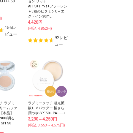
A++++ 50
ョン リッチ
APPS+TPNa+フラーレン
＋3種のビタミンC＋エ
クトイン30mL
)
4,420
円
156レ
(税込
4,862
円)
ビュー
92レビ
ュー
チ ラブミ
ラブミータッチ 超光拡
リームファ
散ＵＶパウダー 極さら
【本品】
潤つや SPF50+ PA++++
00(明る
3,230～4,250
円
 SPF50
(税込
3,553～4,675
円)