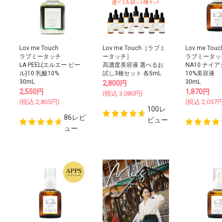
Lov me Touch
Lov me Touch［ラブミ
Lov me Touc
ラブミータッチ
ータッチ］
ラブミータッ
LA PEEL(エルエー ピー
高濃度美容液 選べるお
NA10 ナイ
ル)10 乳酸10%
試し3種セット 各5mL
10%美容液
30mL
30mL
2,800
円
2,550
円
1,870
円
(税込
3,080
円)
(税込
2,805
円)
(税込
2,057
円
100レ
86レビ
ビュー
ュー