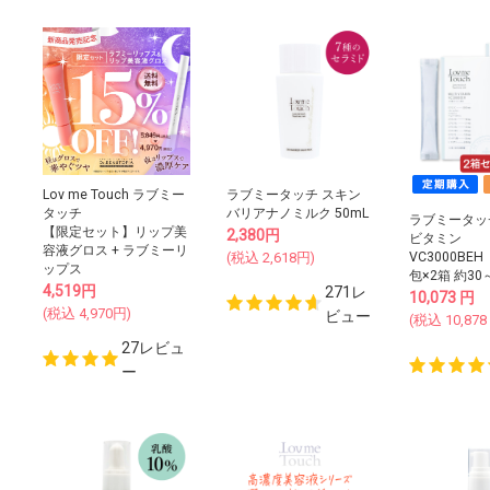
Lov me Touch ラブミー
ラブミータッチ スキン
タッチ
バリアナノミルク 50mL
ラブミータッ
【限定セット】リップ美
2,380
円
ビタミン
容液グロス + ラブミーリ
(税込
2,618
円)
VC3000BE
ップス
包×2箱 約30
4,519
円
271レ
10,073
円
(税込
4,970
円)
ビュー
(税込
10,878
27レビュ
ー