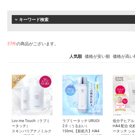
キーワード検索
37件
の商品がございます。
人気順
価格が安い順
価格が高い
Lov me Touch（ラブミ
ラブミータッチ URUOI
低分子ヒアル
ータッチ）
2.0（うるおい）
HA4 配合 化
スキンバリアナノミルク
150mL【新処方】HA4
ータッチ シ