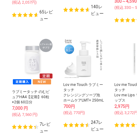
300～4,590
(税込
2,057
円)
140レ
(税込
330～5
65レビ
ビュー
ュー
Lov me Touch ラブミー
Lov me To
タッチ
タッチ
ラブミータッチ のむピ
クレンジングソープ泡
Lov me Li
ュアHA4【定期】60粒
ホームケアLMT+ 250mL
ップス
×2個 60日分
700
円
2,975
円
7,000
円
(税込
770
円)
(税込
3,272
円
(税込
7,560
円)
247レ
7レビ
ビュー
ュー