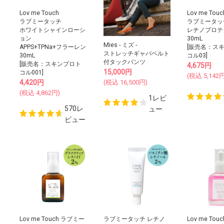
Lov me Touch
Lov me Touc
ラブミータッチ
ラブミータッ
ホワイトシャインローシ
レチノプロテ
ョン
30mL
Mies - ミズ -
APPS+TPNa+フラーレン
[販売名：ス
ストレッチギャバベルト
30mL
コル03]
付タックパンツ
[販売名：スキンプロト
4,675
円
15,000
円
コル001]
(税込
5,142
円
(税込
16,500
円)
4,420
円
(税込
4,862
円)
1レビ
570レ
ュー
ビュー
Lov me Touch ラブミー
ラブミータッチ レチノ
Lov me Touc