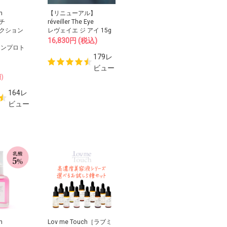
h
【リニューアル】
チ
réveiller The Eye
クション
レヴェイエ ジ アイ 15g
16,830
円
(税込)
キンプロト
179レ
ビュー
)
164レ
ビュー
h
Lov me Touch［ラブミ