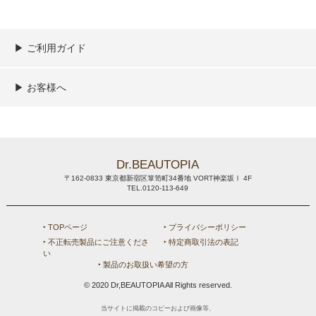
▶︎ ご利用ガイド
ご利用ガイド
決済／配送／送料について
取り扱い商品一覧
顧客情報の取扱について
特定商取引法の表記
▶︎ お客様へ
新規会員登録
MYページ
買い物カゴ
よくあるご質問
お問い合わせ
Dr.BEAUTOPIA
〒162-0833 東京都新宿区箪笥町34番地 VORT神楽坂Ⅰ 4F
TEL.0120-113-649
‣ TOPページ
‣ プライバシーポリシー
‣ 不正転売製品にご注意くださ
‣ 特定商取引法の表記
い
‣ 製品のお取扱い希望の方
© 2020 Dr,BEAUTOPIA All Rights reserved.
当サイトに掲載のコピーおよび画像等、