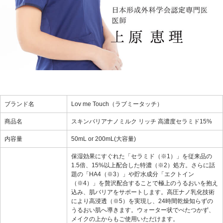
ブランド名
Lov me Touch（ラブミータッチ）
商品名
スキンバリアナノミルク リッチ 高濃度セラミド15%
内容量
50mL or 200mL(大容量)
保湿効果にすぐれた「セラミド（※1）」を従来品の
1.5倍、15%以上配合した特濃（※2）処方。さらに話
題の「HA4（※3）」や貯水成分「エクトイン
（※4）」を贅沢配合することで極上のうるおいを抱え
込み、肌バリアをサポートします。高圧ナノ乳化技術
により高浸透（※5）を実現し、24時間乾燥知らずの
うるおい肌へ導きます。ウォーター状でべたつかず、
メイクの上からもご使用いただけます。