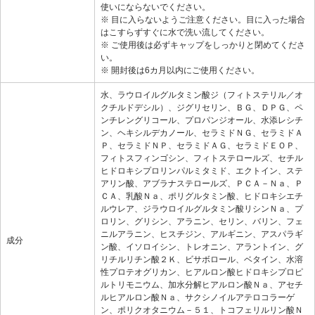
使いにならないでください。
※ 目に入らないようご注意ください。目に入った場合
はこすらずすぐに水で洗い流してください。
※ ご使用後は必ずキャップをしっかりと閉めてくださ
い。
※ 開封後は6カ月以内にご使用ください。
水、ラウロイルグルタミン酸ジ（フィトステリル／オ
クチルドデシル）、ジグリセリン、ＢＧ、ＤＰＧ、ペ
ンチレングリコール、プロパンジオール、水添レシチ
ン、ヘキシルデカノール、セラミドＮＧ、セラミドＡ
Ｐ、セラミドＮＰ、セラミドＡＧ、セラミドＥＯＰ、
フィトスフィンゴシン、フィトステロールズ、セチル
ヒドロキシプロリンパルミタミド、エクトイン、ステ
アリン酸、アブラナステロールズ、ＰＣＡ－Ｎａ、Ｐ
ＣＡ、乳酸Ｎａ、ポリグルタミン酸、ヒドロキシエチ
ルウレア、ジラウロイルグルタミン酸リシンＮａ、プ
ロリン、グリシン、アラニン、セリン、バリン、フェ
ニルアラニン、ヒスチジン、アルギニン、アスパラギ
成分
ン酸、イソロイシン、トレオニン、アラントイン、グ
リチルリチン酸２Ｋ、ビサボロール、ベタイン、水溶
性プロテオグリカン、ヒアルロン酸ヒドロキシプロピ
ルトリモニウム、加水分解ヒアルロン酸Ｎａ、アセチ
ルヒアルロン酸Ｎａ、サクシノイルアテロコラーゲ
ン、ポリクオタニウム－５１、トコフェリルリン酸Ｎ