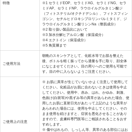
特徴
※1 セラミドEOP、セラミドAG、セラミドNG、セラ
ミドAP、セラミドNP、ラウロイルグルタミン酸ジ
（フィトステリル/オクチドデシル）、フィトスフィン
ゴシン、セチルヒドロキシプロリンパルミタミド、ジ
ラウロイルグルタミン酸リシンNa（整肌成分）
※2 取り扱い製品比において
※3 加水分解ヒアルロン酸（保湿成分）
※4 エクトイン（保湿成分）
※5 角質層まで
朝晩のスキンケアとして、化粧水等でお肌を整えた
後、ボトルを軽く振ってから適量を手に取り、顔全体
ご使用方法
になじませてください。目の周りへのご使用も可能で
す。目の中に入らないようご注意ください。
※ お肌に異常が生じていないかよく注意して使用して
ください。化粧品がお肌に合わないときは使用を中止
してください。使用中、赤み、はれ、かゆみ、刺激、
色抜け(白斑等)や黒ずみ等の異常があらわれた場合、使
用したお肌に直射日光があたって上記のような異常が
あらわれた場合には、使用を中止してください。その
まま使用を続けますと、症状を悪化させることがあり
ますので、皮膚科専門医等にご相談されることをおす
ご使用上の注意
すめします。
※ 傷やはれもの、しっしん等、異常のある部位にはお