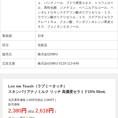
ａ、パンテノール、ブドウ果実エキス、トコフェロー
ル、異性化糖、ジメチコン、ベヘニルアルコール、ペ
ンタヒドロキシステアリン酸ポリグリセリル－１０、
ラウリン酸ポリグリセリル－１０、ステアロイルラク
チレートＮａ、クエン酸、マンダリンオレンジ果皮エ
キス、フェノキシエタノール
製造国
日本
区分
化粧品
販売元
株式会社NIKU
広告文責
株式会社NIKU 0120-113-649
Lov me Touch（ラブミータッチ）
スキンバリアナノミルク リッチ 高濃度セラミド15% 50mL
当店通常価格
2,800
円(税込
3,080
円 )
販売価格
2,380
円
2,618
円
(税込
)