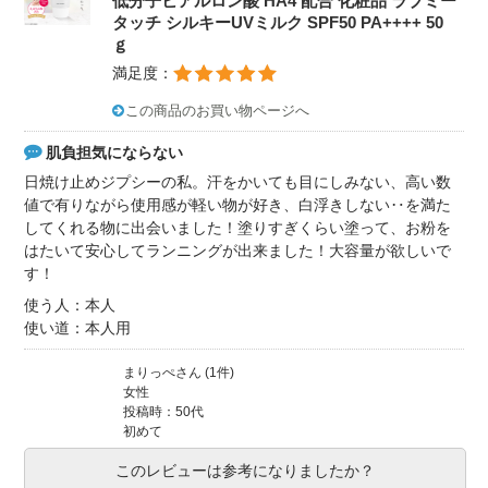
低分子ヒアルロン酸 HA4 配合 化粧品 ラブミー
タッチ シルキーUVミルク SPF50 PA++++ 50
ｇ
満足度：
この商品のお買い物ページへ
肌負担気にならない
日焼け止めジプシーの私。汗をかいても目にしみない、高い数
値で有りながら使用感が軽い物が好き、白浮きしない‥を満た
してくれる物に出会いました！塗りすぎくらい塗って、お粉を
はたいて安心してランニングが出来ました！大容量が欲しいで
す！
使う人：本人
使い道：本人用
まりっぺさん (1件)
女性
投稿時：50代
初めて
このレビューは参考になりましたか？