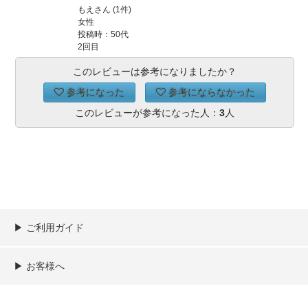
もえさん (1件)
女性
投稿時：50代
2回目
このレビューは参考になりましたか？
参考になった
参考にならなかった
このレビューが参考になった人：
3
人
▶︎ ご利用ガイド
ご利用ガイド
決済／配送／送料について
取り扱い商品一覧
顧客情報の取扱について
特定商取引法の表記
▶︎ お客様へ
新規会員登録
MYページ
買い物カゴ
よくあるご質問
お問い合わせ