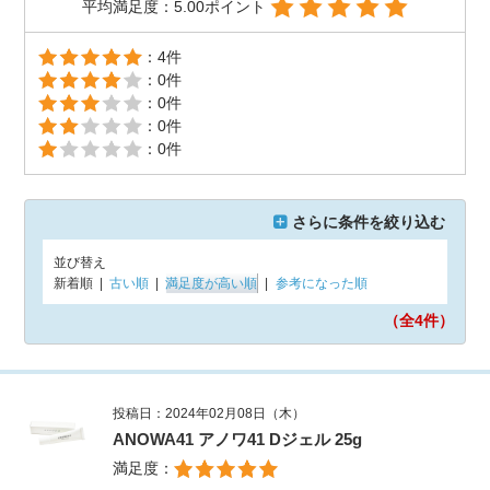
平均満足度：5.00ポイント
：4件
：0件
：0件
：0件
：0件
さらに条件を絞り込む
並び替え
新着順
|
古い順
|
満足度が高い順
|
参考になった順
（全4
件）
投稿日：2024年02月08日（木）
ANOWA41 アノワ41 Dジェル 25g
満足度：