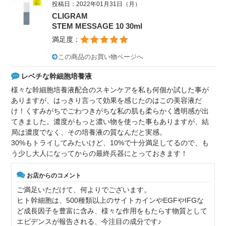
投稿日：2022年01月31日（月）
CLIGRAM
STEM MESSAGE 10 30ml
満足度：
この商品のお買い物ページへ
レベチな幹細胞培養液
様々な幹細胞培養液配合のスキンケアを私も何個か試した事が
ありますが、はっきり言って効果を感じたのはこの美容液だ
け！くすみがちでごわつきがちな私の肌も柔らかく透明感が出
てきました。濃度がもっと濃い物を使った事もありますが、結
局は濃度でなく、その培養液の質なんだと実感。
30%もトライしてみたいけど、10%で十分満足してるので、も
う少し大人になってからの最終兵器にとっておきます！
お店からのコメント
ご満足いただけて、何よりでございます。
ヒト幹細胞は、500種類以上のサイトカインやEGFやIFGな
ど成長因子を豊富に含み、様々な作用をもたらす物質として
エビデンスが報告される、今注目の成分です♪