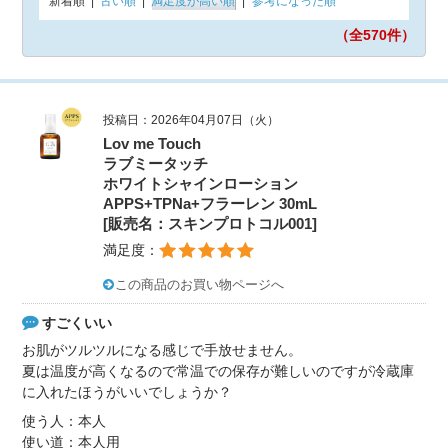
新着順
|
古い順
|
満足度が高い順
|
参考になった順
（全570
件）
投稿日：2026年04月07日（火）
Lov me Touch
ラブミータッチ
ホワイトシャインローション
APPS+TPNa+フラーレン 30mL
[販売名：スキンプロトコル001]
満足度：
この商品のお買い物ページへ
すごくいい
お肌がツルツルになる感じで手放せません。
夏は温度が高くなるので常温での保存が難しいのですが冷蔵庫
に入れたほうがいいでしょうか？
使う人：本人
使い道：本人用