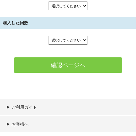
購入した回数
▶︎ ご利用ガイド
ご利用ガイド
決済／配送／送料について
取り扱い商品一覧
顧客情報の取扱について
特定商取引法の表記
▶︎ お客様へ