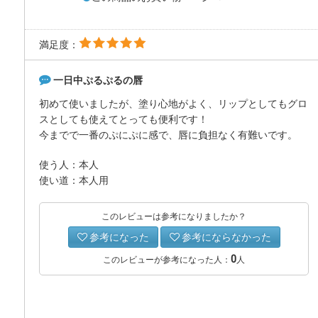
満足度：
一日中ぷるぷるの唇
初めて使いましたが、塗り心地がよく、リップとしてもグロ
スとしても使えてとっても便利です！
今までで一番のぷにぷに感で、唇に負担なく有難いです。
使う人：本人
使い道：本人用
このレビューは参考になりましたか？
参考になった
参考にならなかった
0
このレビューが参考になった人：
人