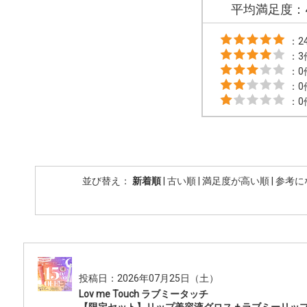
平均満足度：4
：2
：3
：0
：0
：0
並び替え：
新着順
|
古い順
|
満足度が高い順
|
参考に
投稿日：2026年07月25日（土）
Lov me Touch ラブミータッチ
【限定セット】リップ美容液グロス + ラブミーリッ