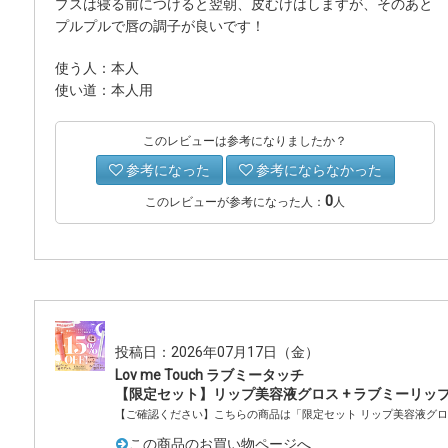
プスは寝る前につけると翌朝、皮むけはしますが、そのあと
プルプルで唇の調子が良いです！
使う人：本人
使い道：本人用
このレビューは参考になりましたか？
参考になった
参考にならなかった
0
このレビューが参考になった人：
人
投稿日：2026年07月17日（金）
Lov me Touch ラブミータッチ
【限定セット】リップ美容液グロス + ラブミーリッ
【ご確認ください】こちらの商品は「限定セット リップ美容液グロス
この商品のお買い物ページへ