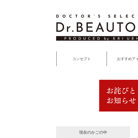
コンセプト
おすすめア
現在のかごの中