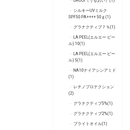
URUOI（うるおい）(1)
シルキーUVミルク
SPF50 PA++++ 50ｇ(1)
グラナクティブ７％(1)
LA PEEL(エルエー ピー
ル) 10(1)
LA PEEL(エルエー ピー
ル) 5(1)
NA10ナイアシンアミド
(1)
レチノプロテクション
(2)
グラナクティブ5%(1)
グラナクティブ2%(1)
ブライトオイル(1)