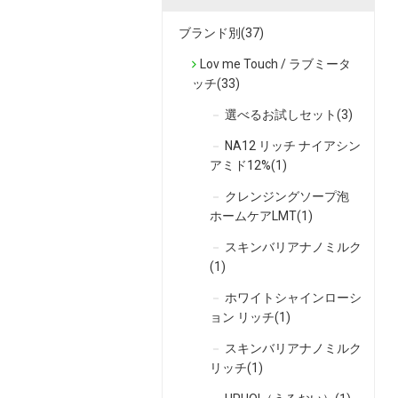
ブランド別(37)
Lov me Touch / ラブミータ
ッチ(33)
選べるお試しセット(3)
NA12 リッチ ナイアシン
アミド12%(1)
クレンジングソープ泡
ホームケアLMT(1)
スキンバリアナノミルク
(1)
ホワイトシャインローシ
ョン リッチ(1)
スキンバリアナノミルク
リッチ(1)