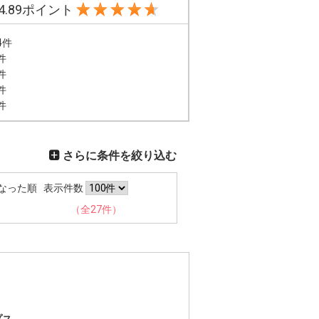
.89ポイント
4件
件
件
件
件
さらに条件を絞り込む
なった順
表示件数
（全27件）
プス