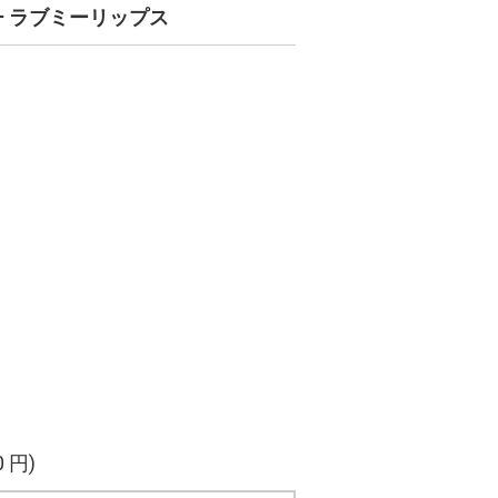
+ ラブミーリップス
0 円)