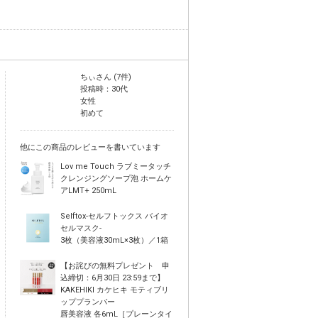
ちぃさん (7件)
投稿時：30代
女性
初めて
他にこの商品のレビューを書いています
Lov me Touch ラブミータッチ
クレンジングソープ泡 ホームケ
アLMT+ 250mL
Selftox-セルフトックス バイオ
セルマスク-
3枚（美容液30mL×3枚）／1箱
【お詫びの無料プレゼント 申
込締切：6月30日 23:59まで】
KAKEHIKI カケヒキ モティブリ
ッププランパー
唇美容液 各6mL［プレーンタイ