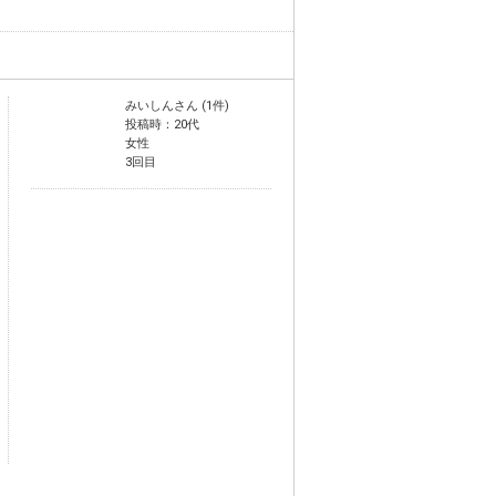
みいしんさん (1件)
投稿時：20代
女性
3回目