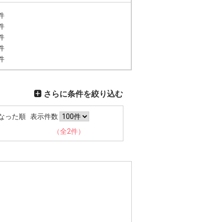
件
件
件
件
件
さらに条件を絞り込む
なった順
表示件数
（全2件）