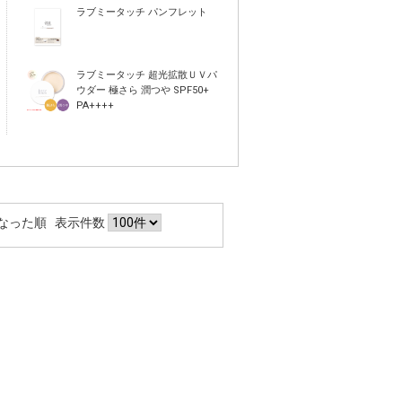
ラブミータッチ パンフレット
ラブミータッチ 超光拡散ＵＶパ
ウダー 極さら 潤つや SPF50+
PA++++
なった順
表示件数