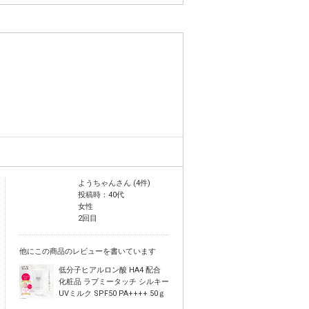
ようちゃんさん (4件)
投稿時：40代
女性
2回目
他にこの商品のレビューを書いています
低分子ヒアルロン酸 HA4 配合
化粧品 ラブミータッチ シルキー
UVミルク SPF50 PA++++ 50ｇ