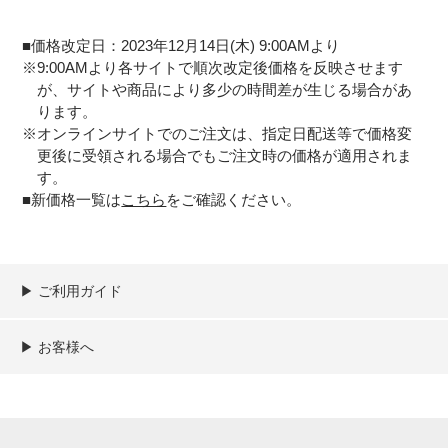
■価格改定日：2023年12月14日(木) 9:00AMより
※9:00AMより各サイトで順次改定後価格を反映させます
が、サイトや商品により多少の時間差が生じる場合があ
ります。
※オンラインサイトでのご注文は、指定日配送等で価格変
更後に受領される場合でもご注文時の価格が適用されま
す。
■新価格一覧は
こちら
をご確認ください。
▶︎ ご利用ガイド
ご利用ガイド
決済／配送／送料について
取り扱い商品一覧
顧客情報の取扱について
特定商取引法の表記
▶︎ お客様へ
新規会員登録
MYページ
買い物カゴ
よくあるご質問
お問い合わせ