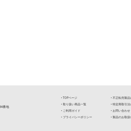
‣ TOPページ
‣ 不正転売製
‣ 取り扱い商品一覧
‣ 特定商取引
34番地
‣ ご利用ガイド
‣ お問い合わせ
‣ プライバシーポリシー
‣ 製品のお取