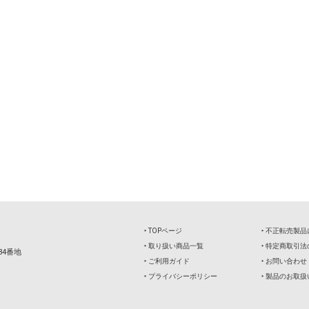
‣ TOPページ
‣ 不正転売製
‣ 取り扱い商品一覧
‣ 特定商取引
34番地
‣ ご利用ガイド
‣ お問い合わせ
‣ プライバシーポリシー
‣ 製品のお取